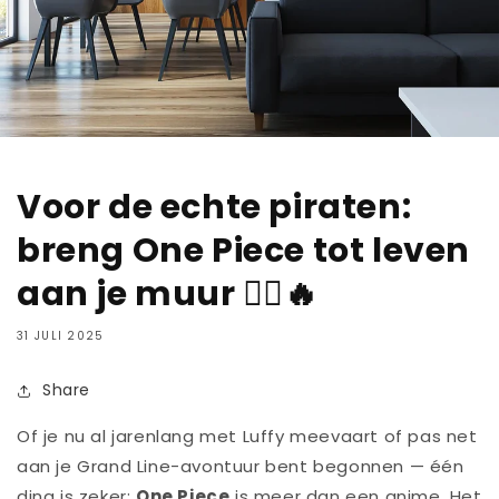
Voor de echte piraten:
breng One Piece tot leven
aan je muur 🏴‍☠️🔥
31 JULI 2025
Share
Of je nu al jarenlang met Luffy meevaart of pas net
aan je Grand Line-avontuur bent begonnen — één
ding is zeker:
One Piece
is meer dan een anime. Het