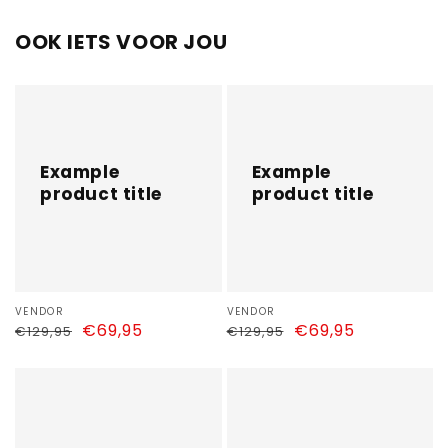
OOK IETS VOOR JOU
Example
Example
product
product
title
title
Example
Example
product title
product title
Vendor:
VENDOR
Vendor:
VENDOR
Regular
Sale
€69,95
Regular
Sale
€69,95
€129,95
€129,95
price
price
price
price
Example
Example
product
product
title
title