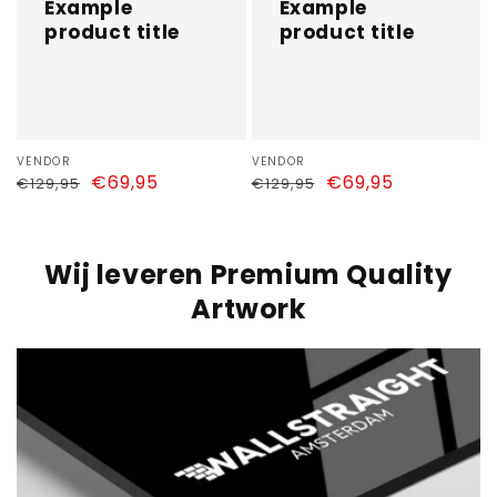
Example
Example
product title
product title
Vendor:
VENDOR
Vendor:
VENDOR
Regular
Sale
€69,95
Regular
Sale
€69,95
€129,95
€129,95
price
price
price
price
Wij leveren Premium Quality
Artwork