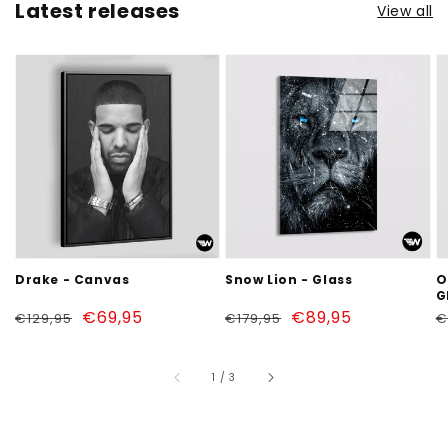
Latest releases
View all
Drake
Snow
O
-
Lion
W
Canvas
-
T
Glass
-
G
Drake - Canvas
Snow Lion - Glass
O
G
Regular
Sale
€69,95
Regular
Sale
€89,95
R
€129,95
€179,95
€
price
price
price
price
p
of
1
/
3