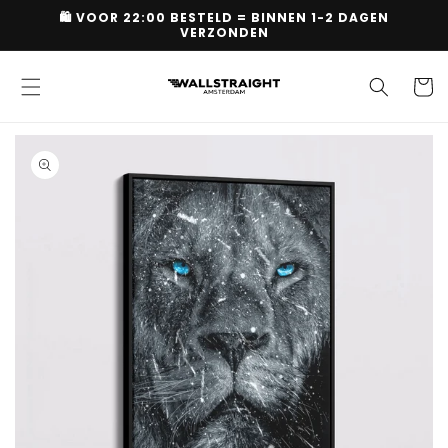
Skip to
🛍 VOOR 22:00 BESTELD = BINNEN 1-2 DAGEN
content
VERZONDEN
Cart
Skip to
product
information
Open
media
1
in
gallery
view