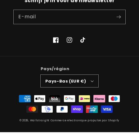
Schrijf je in voor de nieuwsletter
E-mail
Facebook
Instagram
TikTok
Pays/région
Pays-Bas (EUR €)
Moyens
de
paiement
© 2026,
Wallstraight
Commerce électronique propulsé par Shopify