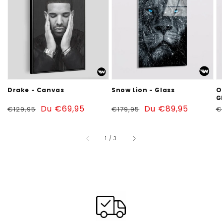
Canvas
-
T
Glass
-
G
Drake - Canvas
Snow Lion - Glass
O
G
Prix
Prix
Du €69,95
Prix
Prix
Du €89,95
P
€129,95
€179,95
€
habituel
soldé
habituel
soldé
h
sur
1
/
3