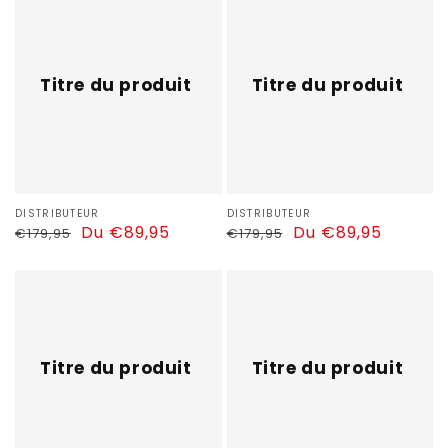
du
du
produit
produit
Titre du produit
Titre du produit
Distributeur :
DISTRIBUTEUR
Distributeur :
DISTRIBUTEUR
Prix
Prix
Du €89,95
Prix
Prix
Du €89,95
€179,95
€179,95
habituel
soldé
habituel
soldé
Titre
Titre
du
du
produit
produit
Titre du produit
Titre du produit