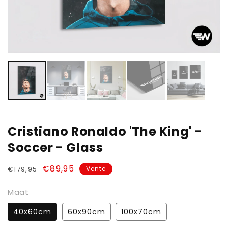
vue
de
la
galerie
Cristiano Ronaldo 'The King' -
Soccer - Glass
Prix
Prix
€89,95
€179,95
Vente
habituel
soldé
Maat
40x60cm
60x90cm
100x70cm