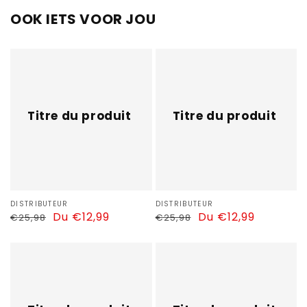
OOK IETS VOOR JOU
Titre
Titre
du
du
produit
produit
Titre du produit
Titre du produit
Distributeur :
DISTRIBUTEUR
Distributeur :
DISTRIBUTEUR
Prix
Prix
Du €12,99
Prix
Prix
Du €12,99
€25,98
€25,98
habituel
soldé
habituel
soldé
Titre
Titre
du
du
produit
produit