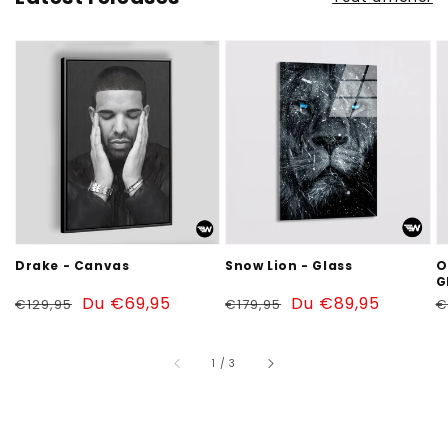
Drake
Snow
O
-
Lion
W
Canvas
-
T
Glass
-
G
Drake - Canvas
Snow Lion - Glass
O
G
Prix
Prix
Du €69,95
Prix
Prix
Du €89,95
P
€129,95
€179,95
€
habituel
soldé
habituel
soldé
h
sur
1
/
3