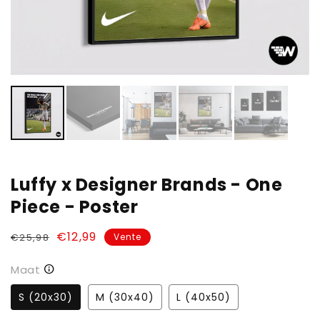
vue
de
la
galerie
Luffy x Designer Brands - One
Piece - Poster
Prix
Prix
€12,99
€25,98
Vente
habituel
soldé
Maat
S (20x30)
M (30x40)
L (40x50)