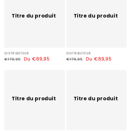
produit
produit
Titre du produit
Titre du produit
Distributeur :
DISTRIBUTEUR
Distributeur :
DISTRIBUTEUR
Prix
Prix
Du €89,95
Prix
Prix
Du €89,95
€179,95
€179,95
habituel
soldé
habituel
soldé
Titre
Titre
du
du
produit
produit
Titre du produit
Titre du produit