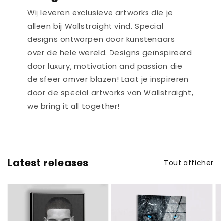
Wij leveren exclusieve artworks die je
alleen bij Wallstraight vind. Special
designs ontworpen door kunstenaars
over de hele wereld. Designs geïnspireerd
door luxury, motivation and passion die
de sfeer omver blazen! Laat je inspireren
door de special artworks van Wallstraight,
we bring it all together!
Latest releases
Tout afficher
Drake
Snow
O
-
Lion
W
Canvas
-
T