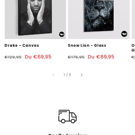
Glass
-
G
Drake - Canvas
Snow Lion - Glass
O
G
Prix
Prix
Du €69,95
Prix
Prix
Du €89,95
P
€129,95
€179,95
€
habituel
soldé
habituel
soldé
h
sur
1
/
3