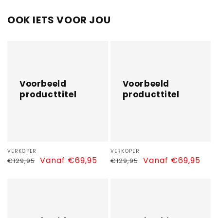
OOK IETS VOOR JOU
Voorbeeld
Voorbeeld
producttitel
producttitel
Voorbeeld
Voorbeeld
producttitel
producttitel
Verkoper:
VERKOPER
Verkoper:
VERKOPER
Normale
Aanbiedingsprijs
Vanaf €69,95
Normale
Aanbiedingsprijs
Vanaf €69,95
€129,95
€129,95
prijs
prijs
Voorbeeld
Voorbeeld
producttitel
producttitel