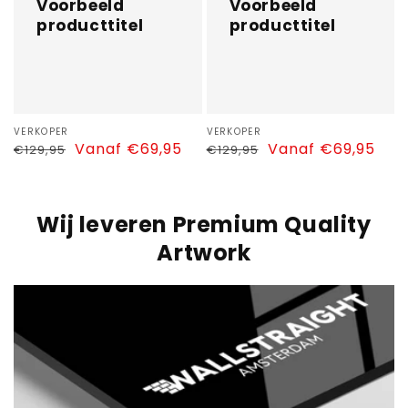
Voorbeeld
Voorbeeld
producttitel
producttitel
Verkoper:
VERKOPER
Verkoper:
VERKOPER
Normale
Aanbiedingsprijs
Vanaf €69,95
Normale
Aanbiedingsprijs
Vanaf €69,95
€129,95
€129,95
prijs
prijs
Wij leveren Premium Quality
Artwork