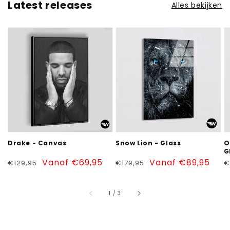
Latest releases
Alles bekijken
Drake
Snow
O
-
Lion
W
Canvas
-
T
Glass
-
G
Drake - Canvas
Snow Lion - Glass
O
G
Normale
Aanbiedingsprijs
Vanaf €69,95
Normale
Aanbiedingsprijs
Vanaf €89,95
N
€129,95
€179,95
€
prijs
prijs
p
van
1
/
3